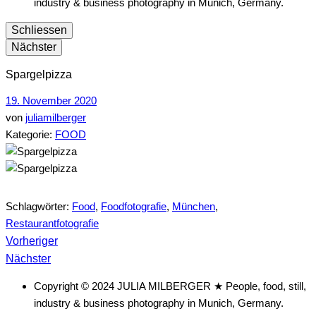
industry & business photography in Munich, Germany.
Schliessen
Nächster
Spargelpizza
19. November 2020
von
juliamilberger
Kategorie:
FOOD
Schlagwörter:
Food
,
Foodfotografie
,
München
,
Restaurantfotografie
vorheriger
Beitragsnavigation
Vorheriger
nächster
Beitrag
Nächster
Beitrag
Copyright © 2024 JULIA MILBERGER ★ People, food, still,
industry & business photography in Munich, Germany.