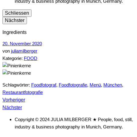
industry & business photography in Munich, Germany.
Schliessen
Nächster
Ingredients
20. November 2020
von
juliamilberger
Kategorie:
FOOD
Schlagwörter:
Foodfotograf
,
Foodfotografie
,
Menü
,
München
,
Restaurantfotografie
vorheriger
Beitragsnavigation
Vorheriger
nächster
Beitrag
Nächster
Beitrag
Copyright © 2024 JULIA MILBERGER ★ People, food, still,
industry & business photography in Munich, Germany.