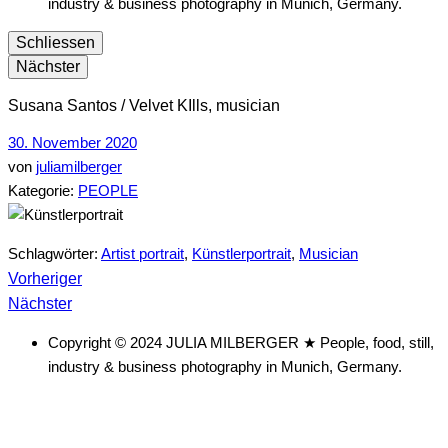
industry & business photography in Munich, Germany.
Schliessen
Nächster
Susana Santos / Velvet KIlls, musician
30. November 2020
von
juliamilberger
Kategorie:
PEOPLE
Schlagwörter:
Artist portrait
,
Künstlerportrait
,
Musician
vorheriger
Beitragsnavigation
Vorheriger
nächster
Beitrag
Nächster
Beitrag
Copyright © 2024 JULIA MILBERGER ★ People, food, still,
industry & business photography in Munich, Germany.