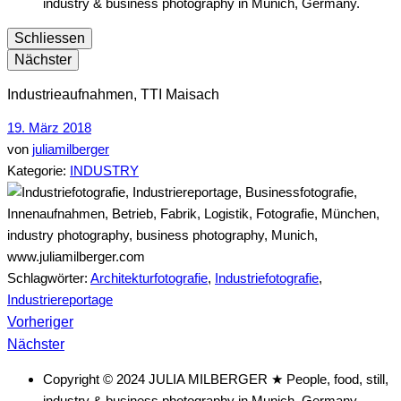
industry & business photography in Munich, Germany.
Schliessen
Nächster
Industrieaufnahmen, TTI Maisach
19. März 2018
von
juliamilberger
Kategorie:
INDUSTRY
Schlagwörter:
Architekturfotografie
,
Industriefotografie
,
Industriereportage
vorheriger
Beitragsnavigation
Vorheriger
nächster
Beitrag
Nächster
Beitrag
Copyright © 2024 JULIA MILBERGER ★ People, food, still,
industry & business photography in Munich, Germany.