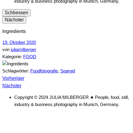
industry & business photography in Munich, Germany.
Schliessen
Nächster
Ingredients
19. Oktober 2020
von
juliamilberger
Kategorie:
FOOD
Schlagwörter:
Foodfotografie
,
Spargel
vorheriger
Beitragsnavigation
Vorheriger
nächster
Beitrag
Nächster
Beitrag
Copyright © 2024 JULIA MILBERGER ★ People, food, still,
industry & business photography in Munich, Germany.